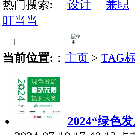
热门搜索:
设计
兼职
叮当当
当前位置:
：
主页
>
TAG
2024“绿色