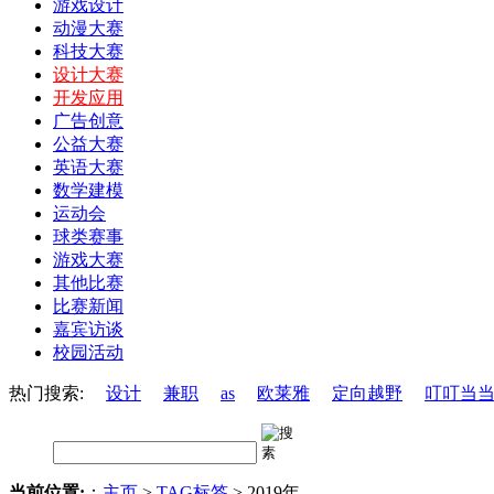
游戏设计
动漫大赛
科技大赛
设计大赛
开发应用
广告创意
公益大赛
英语大赛
数学建模
运动会
球类赛事
游戏大赛
其他比赛
比赛新闻
嘉宾访谈
校园活动
热门搜索:
设计
兼职
as
欧莱雅
定向越野
叮叮当
当前位置:
：
主页
>
TAG标签
> 2019年