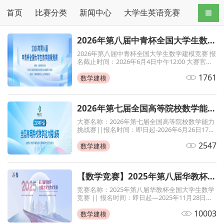
首页
比赛分类
新闻中心
大学生英语竞赛
志愿者
导航
2026年第八届中青杯全国大学生数学建模竞赛报名通知！
2026年第八届中青杯全国大学生数学建模竞赛 报
名截止时间：2026年6月4日中午12:00 大赛官
网： www.cycmcm.com 竞赛背景 为培养大学生
1761
的创新意识、协作精神及运用数学方法和科技教
数学建模
育解决社
2026年第七届全国高等院校数学能力挑战赛
大赛名称：2026年第七届全国高等院校数学能力
挑战赛||报名时间：即日起-2026年6月26日17
时||主办单位：中国国际科技促进会（简称科促
2547
会）
数学建模
【数学竞赛】2025年第八届华教杯全国大学生数学竞赛
竞赛名称：2025年第八届华教杯全国大学生数学
竞赛 || 报名时间：即日起—2025年11月28日；
主办单位：华教杯全国大学生数学竞赛组委会、
10003
吉林省科技教育学会、山东北斗教育研究院
数学建模