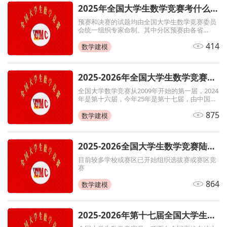
2025年全国大学生数学竞赛考什么内容？
预赛和决赛的试题均由全国大学生数学竞赛委员
会统一组织专家命制。其中分区预赛由各省
（市、区、军队院校）数学会负责组织选拔，使
414
用全国统一试题，在同一时间内进行考试；决
数学建模
2025-2026年全国大学生数学竞赛报名时间
全国大学数学竞赛从2009年开始的第一届，2024
年是第十六届，今年25年是第十七届，由中国数
学会主办、浙江师范大学承办。
875
数学建模
2025-2026全国大学生数学竞赛陆续报名中
目前较多学校或赛区已开始组织选拔赛或赛区竞
赛
864
数学建模
2025-2026年第十七届全国大学生数学竞赛怎么报名？