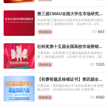
展，决赛以线下形式在北京大学校内举行。共设
有金融分析、企业管理两个组别
第三届CMAU全国大学生市场研究与商业策划大赛
2024年第三届CMAU全国大学生市场研究与商业
策划大赛 || 参赛报名时间：2024年1月—3月；
主办单位：中国高等院校市场学研究会
663
营销策划
社科奖第十五届全国高校市场营销大赛
大赛名称：社科奖第十五届全国高校市场营销大
赛 || 报名截止时间：2024年1月;主办单位：国
市场学会市场营销教育办公室
1020
营销策划
【初赛答题及格领证书】第四届全国大学生职业发展大赛开始
大赛名称：第四届全国大学生职业发展大赛 初赛
截止时间：2024年3月30日24时 大赛官网：
http://zy.52jingsai.com 扫描下方海报参赛 为贯
4560
彻落实《关于做好2023年普通高校毕业生到城乡
营销策划
社区就业工作的通知》（民发〔2023〕30号）文
件精神，深入贯彻落实党中央、国务院关于