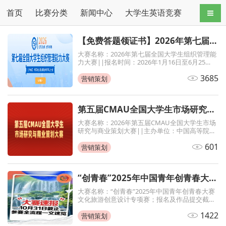
首页
比赛分类
新闻中心
大学生英语竞赛
志愿者
导航
【免费答题领证书】2026年第七届全国大学生组织管理能力大赛，初赛知识竞赛
大赛名称：2026年第七届全国大学生组织管理能
力大赛||报名时间：2026年1月16日至6月25
日||主办单位：中国商业经济学会教育培训分会
3685
营销策划
第五届CMAU全国大学生市场研究与商业策划大赛
大赛名称：2026年第五届CMAU全国大学生市场
研究与商业策划大赛||主办单位：中国高等院校
市场学研究会（www.cmau.org.cn）、Credamo
601
见数（www.credamo.com）
营销策划
“创青春”2025年中国青年创青春大赛文化旅游创意设计专项赛
大赛名称：“创青春”2025年中国青年创青春大赛
文化旅游创意设计专项赛；报名及作品提交截止
时间：2025年10月31日
1422
营销策划