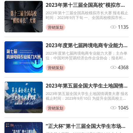
2023年第十三届全国高校“模拟市长”大赛
2023年第十三届全国高校模拟市长大赛 报名截止
时间：2023年9月下旬 一、全国高校模拟市长大
赛概况 全国高校模拟市长大赛是由中国管理现代
1135
化研究会政府战略与公共政策研究专业委员会、
营销策划
中央财经大学政府管理学院主办，中央财经大学
未来公务员之家德育示范基地、中央
2023年度第七届跨境电商专业能力大赛，初赛知识竞赛
2023年度第七届跨境电商专业能力大赛；主办单
位：中国对外贸易经济合作企业协会；报名时
间：即日起至2023年10月20日
4368
营销策划
2023年第五届全国大学生土地国情调查大赛
2023年第五届全国大学生土地国情调查大赛 报名
截止时间：2023年9月10日 为提升全国高校土地
学科及相关学科专业在校大学生对土地国情的科
1045
学认知，促进大学生学术交流，提高大学生理论
营销策划
学习、科学研究和团队协作等综合能力，拟组织
开展第五届全国大学生土地国情调查大
“正大杯”第十三届全国大学生市场调查与分析大赛暨第三届海峡两岸暨港澳大