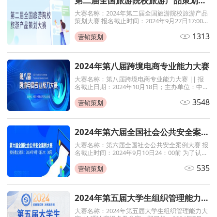
第二届全国旅游院校旅游产品策划大赛
大赛名称：2024年第二届全国旅游院校旅游产品
策划大赛 报名截止时间：2024年9月27日17:00
各会员单位、各旅游院校： 为贯彻落实党的二十
1313
届三中全会精神和习近平总书记关于教育和旅游
营销策划
发展的
2024年第八届跨境电商专业能力大赛
大赛名称：第八届跨境电商专业能力大赛 || 报
名截止日期：2024年10月18日；主办单位：中国
对外贸易经济合作企业协会
3548
营销策划
2024年第六届全国社会公共安全案例大赛
大赛名称：第六届全国社会公共安全案例大赛 报
名截止时间：2024年9月10日24：00前 为了认真
贯彻落实党的二十大关于以新安全格局保障新发
535
展格局提高公共安全治理水平完善社会治理体系
营销策划
的要
2024年第五届大学生组织管理能力大赛，赛前有模拟
大赛名称：2024年第五届大学生组织管理能力大