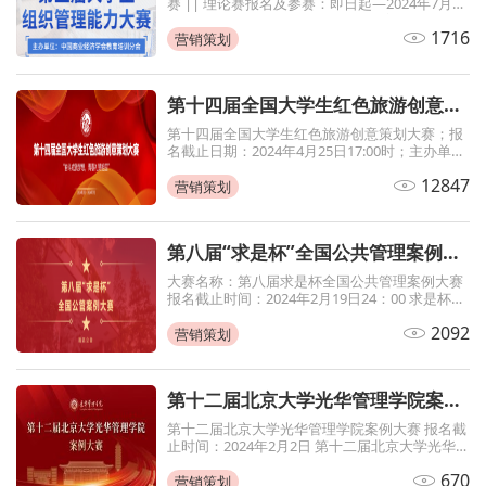
赛 || 理论赛报名及参赛：即日起—2024年7月20
日;主办单位：中国商业经济学会教育培训分会
1716
营销策划
第十四届全国大学生红色旅游创意策划大赛
第十四届全国大学生红色旅游创意策划大赛；报
名截止日期：2024年4月25日17:00时；主办单
位：文化和旅游部资源开发司、国家发展改革委
12847
社会发展司、共青团中央宣传部、北京第二外国
营销策划
第八届“求是杯”全国公共管理案例大赛
大赛名称：第八届求是杯全国公共管理案例大赛
报名截止时间：2024年2月19日24：00 求是杯全
国公共管理案例大赛是由中国人民大学公共管理
2092
学院主办的，面向全国普通高等院校在读本科生
营销策划
的全国性公共管理类案例大赛。 大赛自2017年创
立以来，始终秉持培养学生求是为公，知
第十二届北京大学光华管理学院案例大赛
第十二届北京大学光华管理学院案例大赛 报名截
止时间：2024年2月2日 第十二届北京大学光华
管理学院案例分析大赛即日起开始报名！本届大
670
赛分为初赛、决赛两个阶段，初赛以线上形式开
营销策划