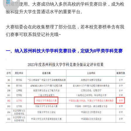
群
的规范使用。大赛成功纳入多所高校的学科竞赛目录，成为检
验和提升大学生普通话水平的重要平台。
大赛组委会在此收集整理了部分信息，若本校竞赛榜单含有我
们赛事可联系我登记补充哦~
一、纳入苏州科技大学学科竞赛目录，定级为Ⅱ甲类学科竞赛