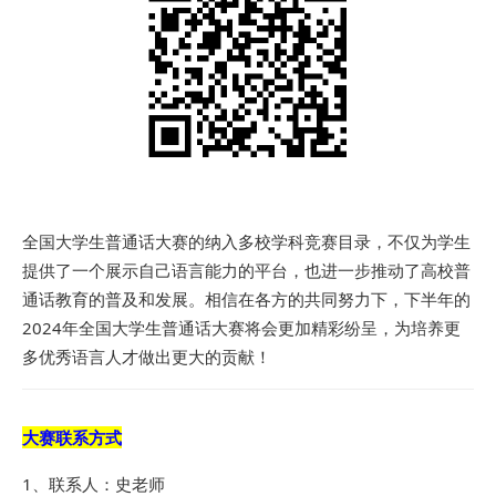
全国大学生普通话大赛的纳入多校学科竞赛目录，不仅为学生
提供了一个展示自己语言能力的平台，也进一步推动了高校普
通话教育的普及和发展。相信在各方的共同努力下，下半年的
2024年全国大学生普通话大赛将会更加精彩纷呈，为培养更
多优秀语言人才做出更大的贡献！
大赛联系方式
1、联系人：史老师