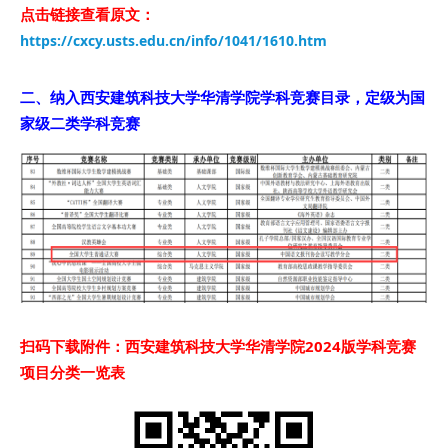
点击链接查看原文：
https://cxcy.usts.edu.cn/info/1041/1610.htm
二、纳入西安建筑科技大学华清学院学科竞赛目录，定级为国
家级二类学科竞赛
扫码下载附件：西安建筑科技大学华清学院2024版学科竞赛
项目分类一览表